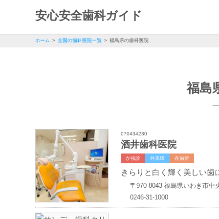
安心安全歯科ガイド
ホーム
全国の歯科医院一覧
福島県の歯科医院
福島
070434230
酒井歯科医院
か強診
外来環
在歯管
きらりと白く輝く美しい歯
〒970-8043
福島県いわき市中
0246-31-1000