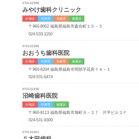
070132388
みやけ歯科クリニック
か強診
外来環
在歯管
歯援診
〒960-8002
福島県福島市森合町１５－５
024-533-1150
070132396
おおうち歯科医院
か強診
外来環
在歯管
歯援診
〒960-8204
福島県福島市岡部字花房７４－１
024-531-6474
070132438
沼崎歯科医院
か強診
外来環
歯援診
〒960-8113
福島県福島市旭町９－２７ 片平ビル２Ｆ
024-531-9300
070132461
八木田歯科