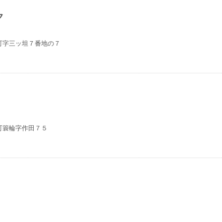
ク
町字三ッ坦７番地の７
町簑輪字作田７５