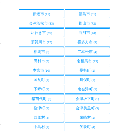
福
福
伊達市
福島市
(11)
(61)
島
島
福
福
会津若松市
郡山市
県
県
(33)
(72)
島
島
福
福
いわき市
白河市
県
県
(69)
(13)
島
島
福
福
須賀川市
喜多方市
県
県
(17)
(9)
島
島
福
福
相馬市
二本松市
県
県
(8)
(4)
島
島
福
福
田村市
南相馬市
県
県
(7)
(13)
島
島
福
福
本宮市
桑折町
県
県
(10)
(1)
島
島
福
福
国見町
川俣町
県
県
(1)
(1)
島
島
福
福
下郷町
南会津町
県
県
(1)
(1)
島
島
福
福
猪苗代町
会津坂下町
県
県
(3)
(1)
島
島
福
福
柳津町
会津美里町
県
県
(1)
(3)
島
島
福
福
西郷村
泉崎村
県
県
(4)
(1)
島
島
福
福
中島村
矢吹町
県
県
(1)
(4)