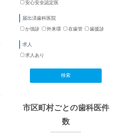
安心安全認定医
届出済歯科医院
か強診
外来環
在歯管
歯援診
求人
求人あり
検索
市区町村ごとの歯科医件
数