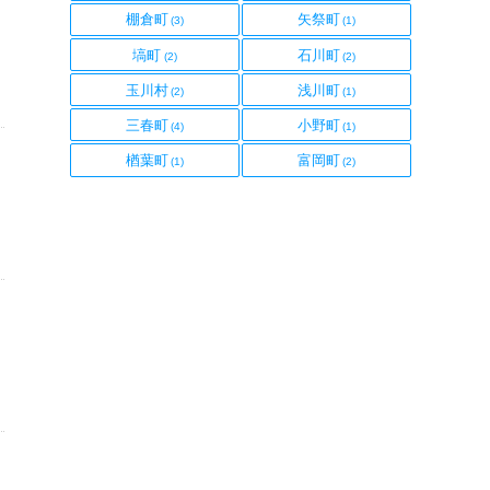
島
島
福
福
棚倉町
矢祭町
県
県
(3)
(1)
島
島
福
福
塙町
石川町
県
県
(2)
(2)
島
島
福
福
玉川村
浅川町
県
県
(2)
(1)
島
島
福
福
三春町
小野町
県
県
(4)
(1)
島
島
福
福
楢葉町
富岡町
県
県
(1)
(2)
島
島
県
県