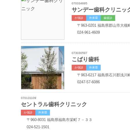
070334695
サンデー歯科クリニッ
か強診
外来環
歯援診
〒963-0201
福島県郡山市大槻
024-961-4609
073030597
こばり歯科
か強診
外来環
〒963-6217
福島県石川郡浅川
0247-57-6086
070131109
セントラル歯科クリニック
か強診
外来環
〒960-8031
福島県福島市栄町７－３３
024-521-1501