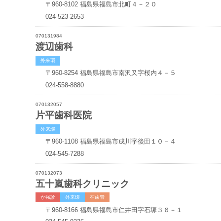
〒960-8102
福島県福島市北町４－２０
024-523-2653
070131984
渡辺歯科
外来環
〒960-8254
福島県福島市南沢又字桜内４－５
024-558-8880
070132057
片平歯科医院
外来環
〒960-1108
福島県福島市成川字後田１０－４
024-545-7288
070132073
五十嵐歯科クリニック
か強診
外来環
在歯管
〒960-8166
福島県福島市仁井田字石塚３６－１