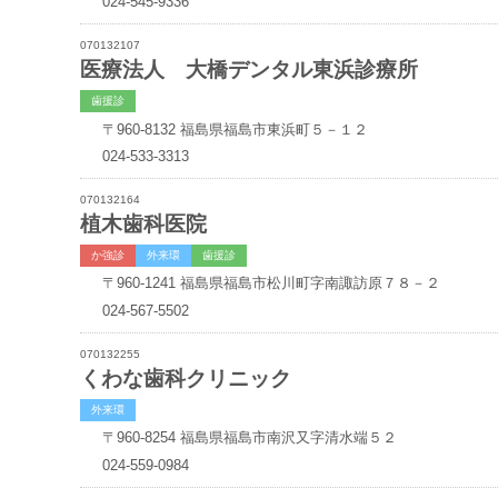
024-545-9336
070132107
医療法人 大橋デンタル東浜診療所
歯援診
〒960-8132
福島県福島市東浜町５－１２
024-533-3313
070132164
植木歯科医院
か強診
外来環
歯援診
〒960-1241
福島県福島市松川町字南諏訪原７８－２
024-567-5502
070132255
くわな歯科クリニック
外来環
〒960-8254
福島県福島市南沢又字清水端５２
024-559-0984