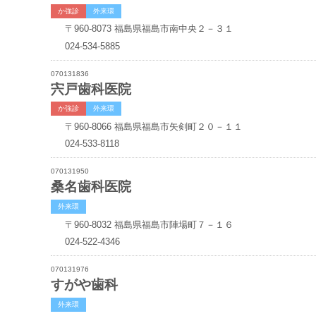
か強診
外来環
〒960-8073
福島県福島市南中央２－３１
024-534-5885
070131836
宍戸歯科医院
か強診
外来環
〒960-8066
福島県福島市矢剣町２０－１１
024-533-8118
070131950
桑名歯科医院
外来環
〒960-8032
福島県福島市陣場町７－１６
024-522-4346
070131976
すがや歯科
外来環