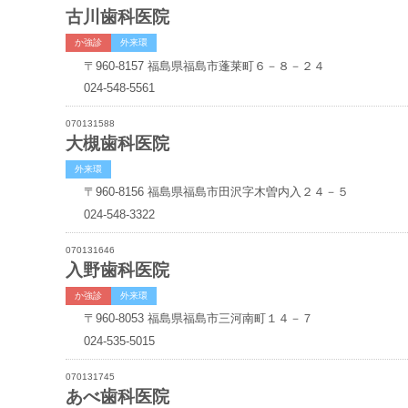
古川歯科医院
か強診
外来環
〒960-8157
福島県福島市蓬莱町６－８－２４
024-548-5561
070131588
大槻歯科医院
外来環
〒960-8156
福島県福島市田沢字木曽内入２４－５
024-548-3322
070131646
入野歯科医院
か強診
外来環
〒960-8053
福島県福島市三河南町１４－７
024-535-5015
070131745
あべ歯科医院