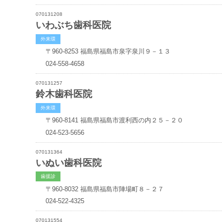
070131208
いわぶち歯科医院
外来環
〒960-8253
福島県福島市泉字泉川９－１３
024-558-4658
070131257
鈴木歯科医院
外来環
〒960-8141
福島県福島市渡利西の内２５－２０
024-523-5656
070131364
いぬい歯科医院
歯援診
〒960-8032
福島県福島市陣場町８－２７
024-522-4325
070131554