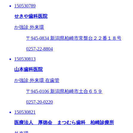
150530789
せきや歯科医院
か強診
外来環
〒945-0834
新潟県柏崎市常盤台２２番１８号
0257-22-8804
150530813
山本歯科医院
か強診
外来環
在歯管
〒945-0106
新潟県柏崎市土合６５９
0257-20-0220
150530821
医療法人 厚徳会 まつむら歯科 柏崎診療所