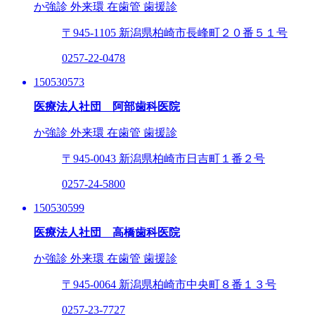
か強診
外来環
在歯管
歯援診
〒945-1105
新潟県柏崎市長峰町２０番５１号
0257-22-0478
150530573
医療法人社団 阿部歯科医院
か強診
外来環
在歯管
歯援診
〒945-0043
新潟県柏崎市日吉町１番２号
0257-24-5800
150530599
医療法人社団 高橋歯科医院
か強診
外来環
在歯管
歯援診
〒945-0064
新潟県柏崎市中央町８番１３号
0257-23-7727