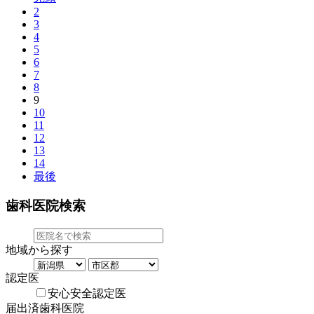
2
3
4
5
6
7
8
9
10
11
12
13
14
最後
歯科医院検索
地域から探す
認定医
安心安全認定医
届出済歯科医院