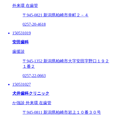
外来環
在歯管
〒945-0821
新潟県柏崎市幸町２－４
0257-20-4618
150531019
安田歯科
歯援診
〒945-1352
新潟県柏崎市大字安田字野口１９２
１番２
0257-22-0663
150531027
犬井歯科クリニック
か強診
外来環
在歯管
〒945-0811
新潟県柏崎市岩上１０番３０号