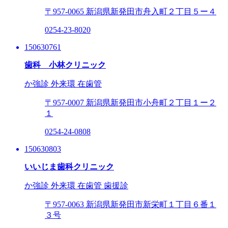
〒957-0065
新潟県新発田市舟入町２丁目５ー４
0254-23-8020
150630761
歯科 小林クリニック
か強診
外来環
在歯管
〒957-0007
新潟県新発田市小舟町２丁目１ー２
１
0254-24-0808
150630803
いいじま歯科クリニック
か強診
外来環
在歯管
歯援診
〒957-0063
新潟県新発田市新栄町１丁目６番１
３号