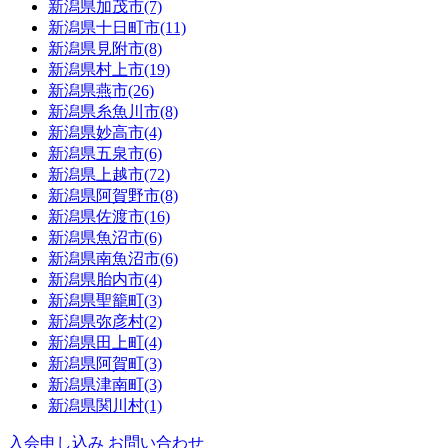
新潟県
加茂市
(7)
新潟県
十日町市
(11)
新潟県
見附市
(8)
新潟県
村上市
(19)
新潟県
燕市
(26)
新潟県
糸魚川市
(8)
新潟県
妙高市
(4)
新潟県
五泉市
(6)
新潟県
上越市
(72)
新潟県
阿賀野市
(8)
新潟県
佐渡市
(16)
新潟県
魚沼市
(6)
新潟県
南魚沼市
(6)
新潟県
胎内市
(4)
新潟県
聖籠町
(3)
新潟県
弥彦村
(2)
新潟県
田上町
(4)
新潟県
阿賀町
(3)
新潟県
津南町
(3)
新潟県
関川村
(1)
入会申し込み
お問い合わせ