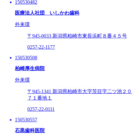
150530482
医療法人社団 いしかわ歯科
外来環
〒945-0033
新潟県柏崎市東長浜町８番４５号
0257-22-1177
150530508
柏崎厚生病院
外来環
〒945-1341
新潟県柏崎市大字茨目字二ツ池２０
７１番地１
0257-22-0111
150530557
石黒歯科医院