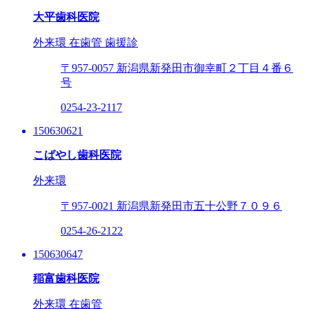
大平歯科医院
外来環
在歯管
歯援診
〒957-0057
新潟県新発田市御幸町２丁目４番６
号
0254-23-2117
150630621
こばやし歯科医院
外来環
〒957-0021
新潟県新発田市五十公野７０９６
0254-26-2122
150630647
稲富歯科医院
外来環
在歯管