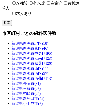
か強診
外来環
在歯管
歯援診
求人
求人あり
検索
市区町村ごとの歯科医件数
新潟県
新潟市北区
(18)
新潟県
新潟市東区
(46)
新潟県
新潟市中央区
(95)
新潟県
新潟市江南区
(23)
新潟県
新潟市秋葉区
(26)
新潟県
新潟市南区
(11)
新潟県
新潟市西区
(57)
新潟県
新潟市西蒲区
(13)
新潟県
長岡市
(81)
新潟県
三条市
(27)
新潟県
柏崎市
(25)
新潟県
新発田市
(42)
新潟県
小千谷市
(7)