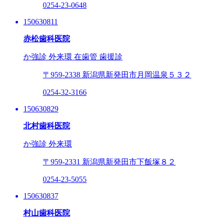
0254-23-0648
150630811
赤松歯科医院
か強診
外来環
在歯管
歯援診
〒959-2338
新潟県新発田市月岡温泉５３２
0254-32-3166
150630829
北村歯科医院
か強診
外来環
〒959-2331
新潟県新発田市下飯塚８２
0254-23-5055
150630837
村山歯科医院