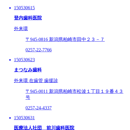
150530615
登内歯科医院
外来環
〒945-0816
新潟県柏崎市田中２３－７
0257-22-7766
150530623
まつなみ歯科
外来環
在歯管
歯援診
〒945-0011
新潟県柏崎市松波１丁目１９番４３
号
0257-24-4337
150530631
医療法人社団 前川歯科医院