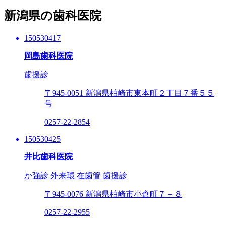
新潟県の歯科医院
150530417
岡島歯科医院
歯援診
〒945-0051
新潟県柏崎市東本町２丁目７番５５
号
0257-22-2854
150530425
井比歯科医院
か強診
外来環
在歯管
歯援診
〒945-0076
新潟県柏崎市小倉町７－８
0257-22-2955