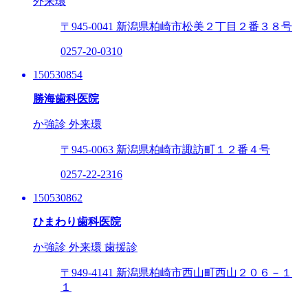
外来環
〒945-0041
新潟県柏崎市松美２丁目２番３８号
0257-20-0310
150530854
勝海歯科医院
か強診
外来環
〒945-0063
新潟県柏崎市諏訪町１２番４号
0257-22-2316
150530862
ひまわり歯科医院
か強診
外来環
歯援診
〒949-4141
新潟県柏崎市西山町西山２０６－１
１