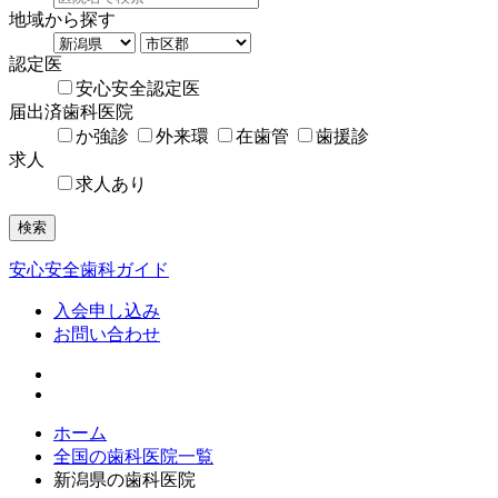
地域から探す
認定医
安心安全認定医
届出済歯科医院
か強診
外来環
在歯管
歯援診
求人
求人あり
検索
安心安全歯科ガイド
入会申し込み
お問い合わせ
ホーム
全国の歯科医院一覧
新潟県の歯科医院